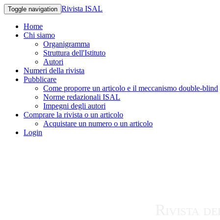
Rivista ISAL
Toggle navigation
Home
Chi siamo
Organigramma
Struttura dell'Istituto
Autori
Numeri della rivista
Pubblicare
Come proporre un articolo e il meccanismo double-blind
Norme redazionali ISAL
Impegni degli autori
Comprare la rivista o un articolo
Acquistare un numero o un articolo
Login
Rivista de