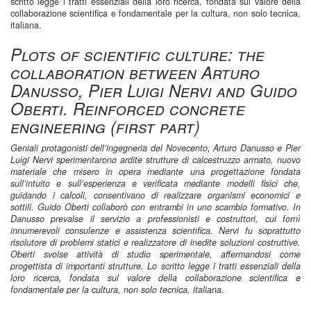
scritto legge i tratti essenziali della loro ricerca, fondata sul valore della
collaborazione scientifica e fondamentale per la cultura, non solo tecnica,
italiana.
Plots of scientific culture: the
collaboration between Arturo
Danusso, Pier Luigi Nervi and Guido
Oberti. Reinforced concrete
engineering (first part)
Geniali protagonisti dell’ingegneria del Novecento, Arturo Danusso e Pier
Luigi Nervi sperimentarono ardite strutture di calcestruzzo armato, nuovo
materiale che misero in opera mediante una progettazione fondata
sull’intuito e sull’esperienza e verificata mediante modelli fisici che,
guidando i calcoli, consentivano di realizzare organismi economici e
sottili. Guido Oberti collaborò con entrambi in uno scambio formativo. In
Danusso prevalse il servizio a professionisti e costruttori, cui fornì
innumerevoli consulenze e assistenza scientifica. Nervi fu soprattutto
risolutore di problemi statici e realizzatore di inedite soluzioni costruttive.
Oberti svolse attività di studio sperimentale, affermandosi come
progettista di importanti strutture. Lo scritto legge i tratti essenziali della
loro ricerca, fondata sul valore della collaborazione scientifica e
fondamentale per la cultura, non solo tecnica, italiana.