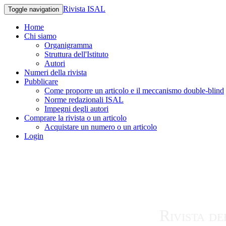
Rivista ISAL
Toggle navigation
Home
Chi siamo
Organigramma
Struttura dell'Istituto
Autori
Numeri della rivista
Pubblicare
Come proporre un articolo e il meccanismo double-blind
Norme redazionali ISAL
Impegni degli autori
Comprare la rivista o un articolo
Acquistare un numero o un articolo
Login
Rivista de