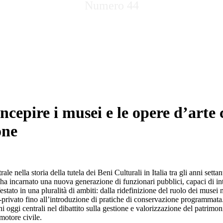
Numero 44
ncepire i musei e le opere d’arte
one
ntrale nella storia della tutela dei Beni Culturali in Italia tra gli anni
o ha incarnato una nuova generazione di funzionari pubblici, capaci di in
ifestato in una pluralità di ambiti: dalla ridefinizione del ruolo dei mus
-privato fino all’introduzione di pratiche di conservazione programmata.
i oggi centrali nel dibattito sulla gestione e valorizzazione del patrimon
motore civile.