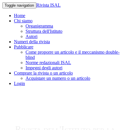
Rivista ISAL
Toggle navigation
Home
Chi siamo
Organigramma
Struttura dell'Istituto
Autori
Numeri della rivista
Pubblicare
Come proporre un articolo e il meccanismo double-
blind
Norme redazionali ISAL
Impegni degli autori
Comprare la rivista o un articolo
Acquistare un numero o un articolo
Login
Rivista dell'Istituto per la