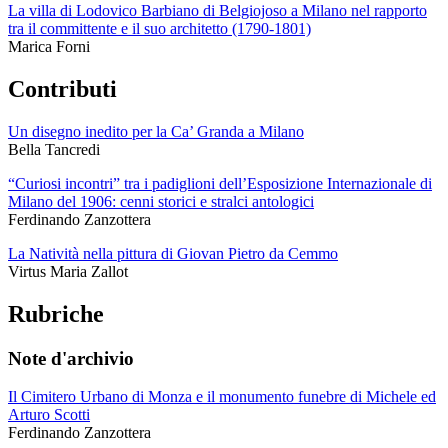
La villa di Lodovico Barbiano di Belgiojoso a Milano nel rapporto
tra il committente e il suo architetto (1790-1801)
Marica Forni
Contributi
Un disegno inedito per la Ca’ Granda a Milano
Bella Tancredi
“Curiosi incontri” tra i padiglioni dell’Esposizione Internazionale di
Milano del 1906: cenni storici e stralci antologici
Ferdinando Zanzottera
La Natività nella pittura di Giovan Pietro da Cemmo
Virtus Maria Zallot
Rubriche
Note d'archivio
Il Cimitero Urbano di Monza e il monumento funebre di Michele ed
Arturo Scotti
Ferdinando Zanzottera