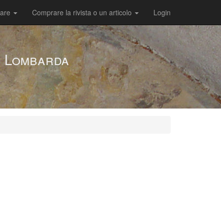
care
Comprare la rivista o un articolo
Login
te Lombarda