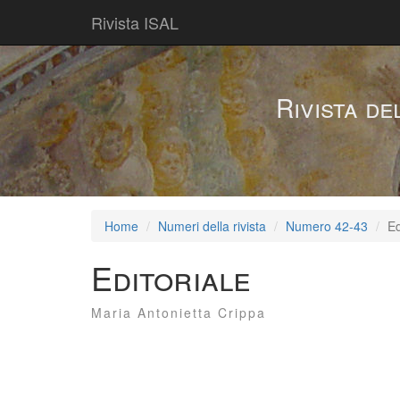
Rivista ISAL
Rivista de
Home
Numeri della rivista
Numero 42-43
Ed
Editoriale
Maria Antonietta Crippa