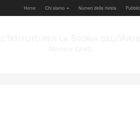
Home
Chi siamo
Numeri della rivista
Pubbli
ll'Istituto per la Storia dell'Ar
Numero 42-43