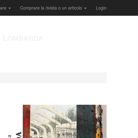
care
Comprare la rivista o un articolo
Login
te Lombarda