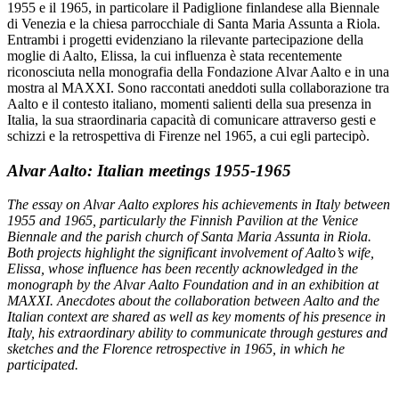
1955 e il 1965, in particolare il Padiglione finlandese alla Biennale
di Venezia e la chiesa parrocchiale di Santa Maria Assunta a Riola.
Entrambi i progetti evidenziano la rilevante partecipazione della
moglie di Aalto, Elissa, la cui influenza è stata recentemente
riconosciuta nella monografia della Fondazione Alvar Aalto e in una
mostra al MAXXI. Sono raccontati aneddoti sulla collaborazione tra
Aalto e il contesto italiano, momenti salienti della sua presenza in
Italia, la sua straordinaria capacità di comunicare attraverso gesti e
schizzi e la retrospettiva di Firenze nel 1965, a cui egli partecipò.
Alvar Aalto: Italian meetings 1955-1965
The essay on Alvar Aalto explores his achievements in Italy between
1955 and 1965, particularly the Finnish Pavilion at the Venice
Biennale and the parish church of Santa Maria Assunta in Riola.
Both projects highlight the significant involvement of Aalto’s wife,
Elissa, whose influence has been recently acknowledged in the
monograph by the Alvar Aalto Foundation and in an exhibition at
MAXXI. Anecdotes about the collaboration between Aalto and the
Italian context are shared as well as key moments of his presence in
Italy, his extraordinary ability to communicate through gestures and
sketches and the Florence retrospective in 1965, in which he
participated.