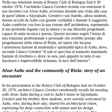
Nella sua relazione tenuta al Rotary Club di Bologna Sud il 30
ottobre 1976, l’architetto Glauco Gresleri ricorda con emozione il
suo incontro con Alvar Aalto, avvenuto durante una visita alla casa
di quest’ultimo a Säynätsalo. Gresleri e suo fratello, allora studenti,
furono accolti da Aalto con grande cordialità e durante il soggiorno
Aalto condivise con loro la sua visione dell’architettura, esprimendo
il suo profondo legame con la natura e la sua filosofia progettuale,
capace di unire tecnica e poesia. Questo incontro segnò l’inizio di
una relazione professionale e personale che avrebbe portato alla
progettazione della chiesa di Riola, un’opera che incarna
l’armoniosa fusione di modernità e spiritualità tipica di Aalto, dove,
secondo Glauco Gresleri “il sole si specchia al tramonto mandando
fiamme di riverbero e, dove, la sera, può apparire in tutto il suo
fascinoso e imprevedibile richiamo, la luce dell’interno”.
Alvar Aalto and the community of Riola: story of an
encounter
In his presentation to the Rotary Club of Bologna Sud on October
30, 1976, architect Glauco Gresleri emotionally recalls his meeting
with Alvar Aalto during a visit to Aalto’s home in Säynätsalo.
Gresleri and his brother, then students, were warmly welcomed by
Aalto, who, during their stay, shared his architectural vision,
expressing his deep connection with nature and his design