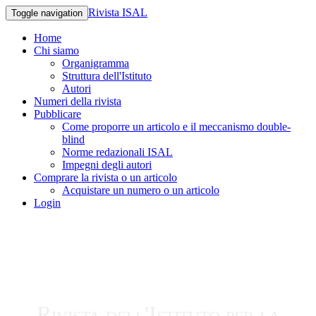
Rivista ISAL
Toggle navigation
Home
Chi siamo
Organigramma
Struttura dell'Istituto
Autori
Numeri della rivista
Pubblicare
Come proporre un articolo e il meccanismo double-
blind
Norme redazionali ISAL
Impegni degli autori
Comprare la rivista o un articolo
Acquistare un numero o un articolo
Login
Rivista dell'Istituto per la