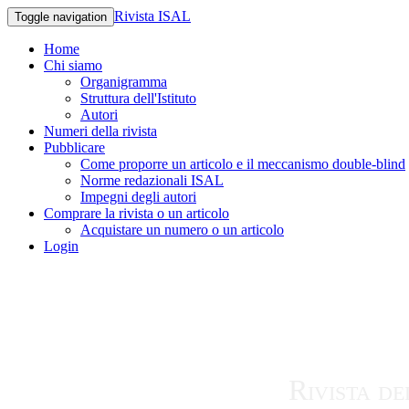
Rivista ISAL
Toggle navigation
Home
Chi siamo
Organigramma
Struttura dell'Istituto
Autori
Numeri della rivista
Pubblicare
Come proporre un articolo e il meccanismo double-blind
Norme redazionali ISAL
Impegni degli autori
Comprare la rivista o un articolo
Acquistare un numero o un articolo
Login
Rivista de