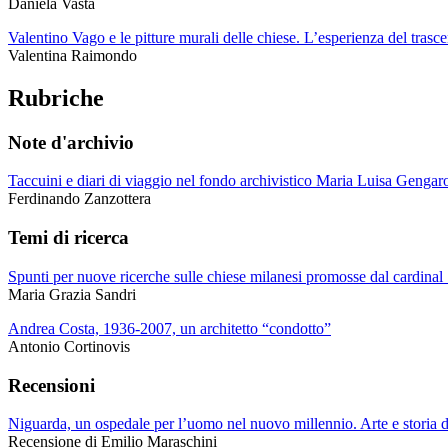
Daniela Vasta
Valentino Vago e le pitture murali delle chiese. L’esperienza del trasce
Valentina Raimondo
Rubriche
Note d'archivio
Taccuini e diari di viaggio nel fondo archivistico Maria Luisa Genga
Ferdinando Zanzottera
Temi di ricerca
Spunti per nuove ricerche sulle chiese milanesi promosse dal cardinal 
Maria Grazia Sandri
Andrea Costa, 1936-2007, un architetto “condotto”
Antonio Cortinovis
Recensioni
Niguarda, un ospedale per l’uomo nel nuovo millennio. Arte e storia d
Recensione di Emilio Maraschini